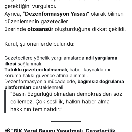
gerektiğini vurguladı.
Ayrıca,
“Dezenformasyon Yasası”
olarak bilinen
düzenlemenin gazeteciler
üzerinde
otosansür
oluşturduğuna dikkat çekildi.
Kurul, şu önerilerde bulundu:
Gazetecilere yönelik yargılamalarda
adil yargılama
ilkesi
sağlanmalı.
Tutuklu gazeteci kalmamalı
, haber kaynaklarını
koruma hakkı güvence altına alınmalı.
Dezenformasyonla mücadelede,
bağımsız doğrulama
platformları
desteklenmeli.
“Basın özgürlüğü olmadan demokrasiden söz
edilemez. Çok seslilik, halkın haber alma
hakkının teminatıdır.”
📢 “BİK Yerel Basını Yaşatmalı, Gazetecilik