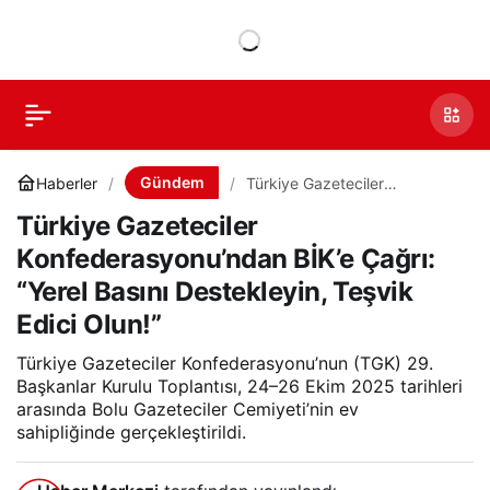
Gündem
Haberler
Türkiye Gazeteciler
Konfederasyonu’ndan BİK’e
Türkiye Gazeteciler
Çağrı: “Yerel Basını
Destekleyin, Teşvik Edici
Konfederasyonu’ndan BİK’e Çağrı:
Olun!”
“Yerel Basını Destekleyin, Teşvik
Edici Olun!”
Türkiye Gazeteciler Konfederasyonu’nun (TGK) 29.
Başkanlar Kurulu Toplantısı, 24–26 Ekim 2025 tarihleri
arasında Bolu Gazeteciler Cemiyeti’nin ev
sahipliğinde gerçekleştirildi.