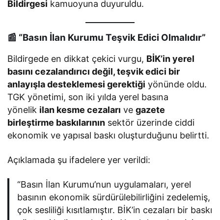
Bildirgesi
kamuoyuna duyuruldu.
📰 “Basın İlan Kurumu Teşvik Edici Olmalıdır”
Bildirgede en dikkat çekici vurgu,
BİK’in yerel
basını cezalandırıcı değil, teşvik edici bir
anlayışla desteklemesi gerektiği
yönünde oldu.
TGK yönetimi, son iki yılda yerel basına
yönelik
ilan kesme cezaları
ve
gazete
birleştirme baskılarının
sektör üzerinde ciddi
ekonomik ve yapısal baskı oluşturduğunu belirtti.
Açıklamada şu ifadelere yer verildi:
“Basın İlan Kurumu’nun uygulamaları, yerel
basının ekonomik sürdürülebilirliğini zedelemiş,
çok sesliliği kısıtlamıştır. BİK’in cezaları bir baskı