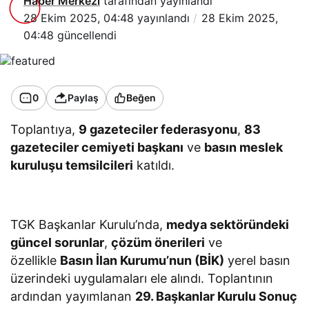
Haber Merkezi
tarafından yayınlandı
28 Ekim 2025, 04:48
yayınlandı
28 Ekim 2025,
04:48
güncellendi
0
Paylaş
Beğen
Toplantıya,
9 gazeteciler federasyonu
,
83
gazeteciler cemiyeti başkanı
ve
basın meslek
kuruluşu temsilcileri
katıldı.
TGK Başkanlar Kurulu’nda,
medya sektöründeki
güncel sorunlar
,
çözüm önerileri
ve
özellikle
Basın İlan Kurumu’nun (BİK)
yerel basın
üzerindeki uygulamaları ele alındı. Toplantının
ardından yayımlanan
29. Başkanlar Kurulu Sonuç