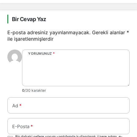
ve Eğlence Dolu Gece
Bir Cevap Yaz
E-posta adresiniz yayınlanmayacak.
Gerekli alanlar
*
ile işaretlenmişlerdir
YORUMUNUZ
*
0
/30 karakter
Ad
*
E-Posta
*
Bir dahaki sefere yorum yaptığımda kullanılmak üzere adımı, e-