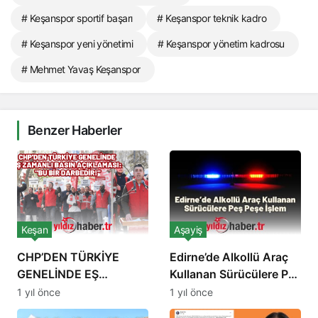
# Keşanspor sportif başarı
# Keşanspor teknik kadro
# Keşanspor yeni yönetimi
# Keşanspor yönetim kadrosu
# Mehmet Yavaş Keşanspor
Benzer Haberler
Keşan
Aşayiş
CHP’DEN TÜRKİYE
Edirne’de Alkollü Araç
GENELİNDE EŞ
Kullanan Sürücülere Peş
ZAMANLI BASIN
Peşe İşlem
1 yıl önce
1 yıl önce
AÇIKLAMASI: “BU BİR