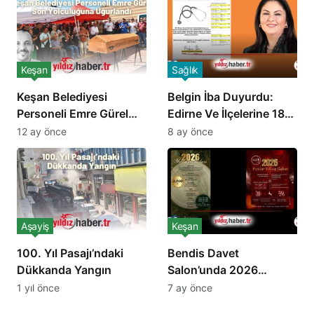
DARBEDİR!”
Keşan
Sağlık
Keşan Belediyesi
Belgin İba Duyurdu:
Personeli Emre Gürel
Edirne Ve İlçelerine 18
Son Yolculuğuna
Hekim Ataması
12 ay önce
8 ay önce
Uğurlandı
Yapılacak
Aşayiş
Keşan
100. Yıl Pasajı’ndaki
Bendis Davet
Dükkanda Yangın
Salon’unda 2026
Pandur Yılbaşı Galası:
1 yıl önce
7 ay önce
Keşan’da Lezzet, Müzik