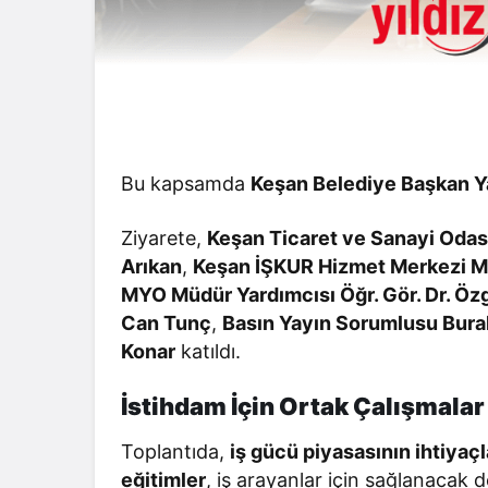
Bu kapsamda
Keşan Belediye Başkan Ya
Ziyarete,
Keşan Ticaret ve Sanayi Odas
Arıkan
,
Keşan İŞKUR Hizmet Merkezi 
MYO Müdür Yardımcısı Öğr. Gör. Dr. Öz
Can Tunç
,
Basın Yayın Sorumlusu Bura
Konar
katıldı.
İstihdam İçin Ortak Çalışmala
Toplantıda,
iş gücü piyasasının ihtiyaç
eğitimler
, iş arayanlar için sağlanacak