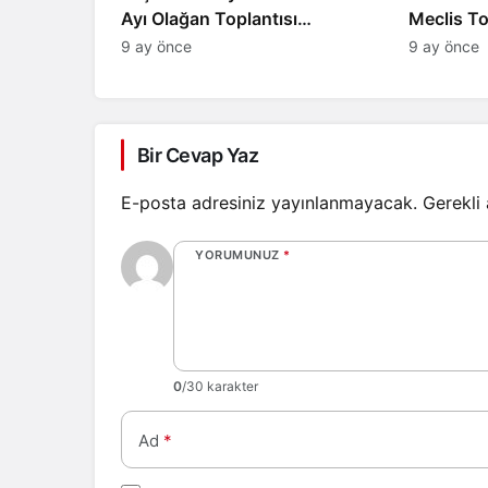
Ayı Olağan Toplantısı
Meclis T
Gerçekleştirildi
Bütçesi v
9 ay önce
9 ay önce
Belirlendi
Bir Cevap Yaz
E-posta adresiniz yayınlanmayacak.
Gerekli
YORUMUNUZ
*
0
/30 karakter
Ad
*