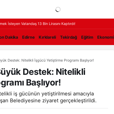
ek İsteyen Vatandaş 13 Bin Lirasını Kaptırdı!
on Dakika
Edirne
Kırklareli
Tekirdağ
Eğitim
Ekonom
ük Destek: Nitelikli İşgücü Yetiştirme Programı Başlıyor!
yük Destek: Nitelikli
gramı Başlıyor!
telikli iş gücünün yetiştirilmesi amacıyla
an Belediyesine ziyaret gerçekleştirildi.