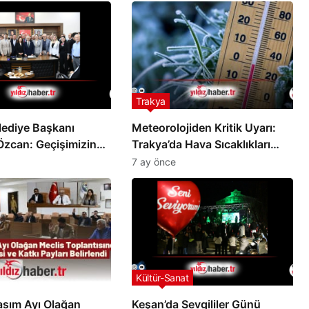
Trakya
lediye Başkanı
Meteorolojiden Kritik Uyarı:
zcan: Geçişimizin
Trakya’da Hava Sıcaklıkları
eşan Olsun
Düşüyor, Don ve Buzlanma
7 ay önce
Bekleniyor!
Kültür-Sanat
sım Ayı Olağan
Keşan’da Sevgililer Günü