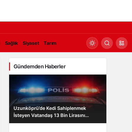
i
Sağlık
Siyaset
Tarım
Gündemden Haberler
Gündüz Modu
Gündüz modunu seçin.
Uzunköprü’de Kedi Sahiplenmek
Gece Modu
İsteyen Vatandaş 13 Bin Lirasını
Gece modunu seçin.
Kaptırdı!