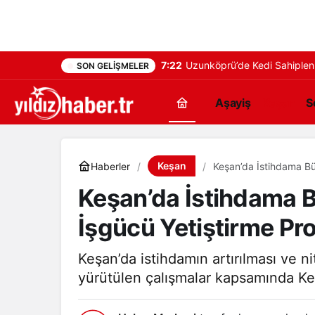
7:22
Uzunköprü’de Kedi Sahiplenm
SON GELIŞMELER
Aşayiş
Keşan
S
Keşan
Haberler
Keşan’da İstihdama Büy
Keşan’da İstihdama Bü
İşgücü Yetiştirme Pro
Keşan’da istihdamın artırılması ve ni
yürütülen çalışmalar kapsamında Keş