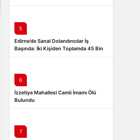
5
Edirne’de Sanal Dolandırıcılar İş
Başında: İki Kişiden Toplamda 45 Bin
TL Dolandırdılar
6
İzzetiye Mahallesi Camii İmamı Ölü
Bulundu
7