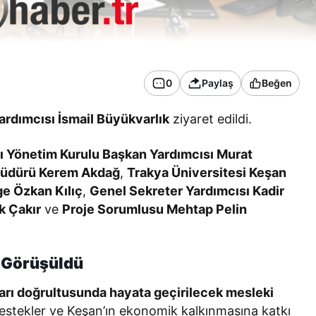
0
Paylaş
Beğen
rdımcısı İsmail Büyükvarlık
ziyaret edildi.
ı Yönetim Kurulu Başkan Yardımcısı Murat
Müdürü Kerem Akdağ
,
Trakya Üniversitesi Keşan
ge Özkan Kılıç
,
Genel Sekreter Yardımcısı Kadir
k Çakır
ve
Proje Sorumlusu Mehtap Pelin
r Görüşüldü
ları doğrultusunda hayata geçirilecek mesleki
 destekler ve Keşan’ın ekonomik kalkınmasına katkı