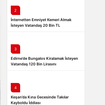
Sistem Modu
Sistem modunu seçin.
2
İnternetten Emniyet Kemeri Almak
İsteyen Vatandaş 20 Bin TL
Dolandırıldı!
3
Edirne’de Bungalov Kiralamak İsteyen
Vatandaş 120 Bin Lirasını
Dolandırıcılara Kaptırdı!
4
Keşan’da Kına Gecesinde Takılar
Kayboldu İddiası