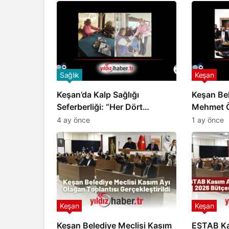
Sağlık
Keşan
Keşan’da Kalp Sağlığı
Keşan Be
Seferberliği: “Her Dört
Mehmet Ö
Ölümden Biri Kalp Kaynaklı”
Bedeli K
4 ay önce
1 ay önce
Keşan
Keşan
Keşan Belediye Meclisi Kasım
ESTAB Ka