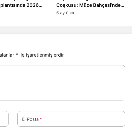
oplantısında 2026
Coşkusu: Müze Bahçesi’nde
e Katkı Payları
Müzik Ziyafeti
6 ay önce
 alanlar
*
ile işaretlenmişlerdir
E-Posta
*