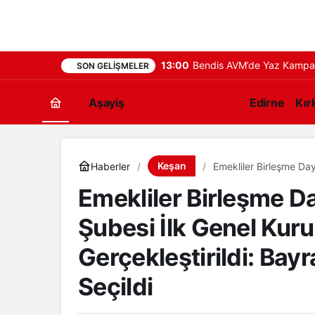
13:00
Bendis AVM’de Yaz Kampanya
SON GELIŞMELER
Aşayiş
Keşan
Son Dakika
Edirne
Kırk
Keşan
Haberler
Emekliler Birleşme Da
Gerçekleştirildi: Bayr
Emekliler Birleşme 
Şubesi İlk Genel Kuru
Gerçekleştirildi: Bay
Seçildi