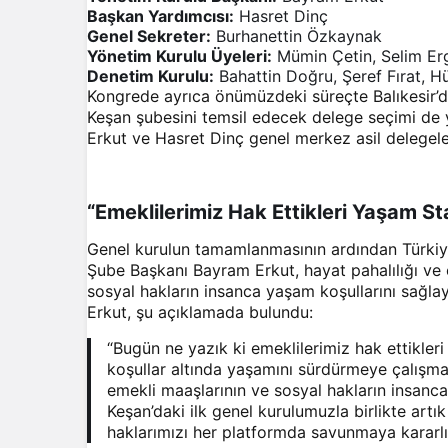
Başkan Yardımcısı:
Hasret Dinç
Genel Sekreter:
Burhanettin Özkaynak
Yönetim Kurulu Üyeleri:
Mümin Çetin, Selim Er
Denetim Kurulu:
Bahattin Doğru, Şeref Fırat, H
Kongrede ayrıca önümüzdeki süreçte Balıkesir’d
Keşan şubesini temsil edecek delege seçimi de
Erkut ve Hasret Dinç genel merkez asil delegeler
“Emeklilerimiz Hak Ettikleri Yaşam St
Genel kurulun tamamlanmasının ardından Türkiye
Şube Başkanı Bayram Erkut, hayat pahalılığı ve 
sosyal hakların insanca yaşam koşullarını sağlay
Erkut, şu açıklamada bulundu:
“Bugün ne yazık ki emeklilerimiz hak ettikler
koşullar altında yaşamını sürdürmeye çalış
emekli maaşlarının ve sosyal hakların insanca y
Keşan’daki ilk genel kurulumuzla birlikte artı
haklarımızı her platformda savunmaya kararlı