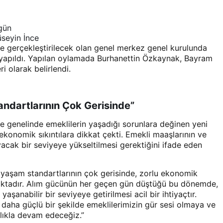
gün
üseyin İnce
e gerçekleştirilecek olan genel merkez genel kurulunda
 yapıldı. Yapılan oylamada Burhanettin Özkaynak, Bayram
i olarak belirlendi.
andartlarının Çok Gerisinde”
 genelinde emeklilerin yaşadığı sorunlara değinen yeni
ekonomik sıkıntılara dikkat çekti. Emekli maaşlarının ve
acak bir seviyeye yükseltilmesi gerektiğini ifade eden
i yaşam standartlarının çok gerisinde, zorlu ekonomik
maktadır. Alım gücünün her geçen gün düştüğü bu dönemde,
aşanabilir bir seviyeye getirilmesi acil bir ihtiyaçtır.
k daha güçlü bir şekilde emeklilerimizin gür sesi olmaya ve
lıkla devam edeceğiz.”