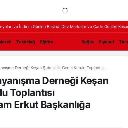
ları ve İndirim Günleri Başladı Dev Markalar ve Çadır Günleri Keşanl
lareli
Tekirdağ
Eğitim
Ekonomi
Sağlık
Siyaset
Tar
yanışma Derneği Keşan Şubesi İlk Genel Kurulu Toplantısı
am Erkut Başkanlığa Seçildi
Dayanışma Derneği Keşan
lu Toplantısı
ram Erkut Başkanlığa