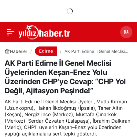
Edirne
Haberler
AK Parti Edirne İl Genel Meclisi
Üyelerinden Keşan–Enez Yolu
AK Parti Edirne İl Genel Meclisi
Üzerinden CHP’ye Cevap: “CHP
Yol Değil, Ajitasyon Peşinde!”
Üyelerinden Keşan–Enez Yolu
Üzerinden CHP’ye Cevap: “CHP Yol
Değil, Ajitasyon Peşinde!”
AK Parti Edirne İl Genel Meclisi Üyeleri, Mutlu Kırman
(Uzunköprü), Hakan İlkdoğmuş (İpsala), Taner Altın
(Keşan), Nergiz İnce (Merkez), Mustafa Çınarkök
(Merkez), Serdar Özvatan (Lalapaşa), İbrahim Dalkıran
(Meriç); CHP’li üyelerin Keşan–Enez yolu üzerinden
yaptığı açıklamalara sert tepki gösterdi.