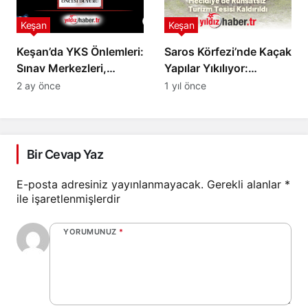
Keşan
Keşan
Keşan’da YKS Önlemleri:
Saros Körfezi’nde Kaçak
Sınav Merkezleri,
Yapılar Yıkılıyor:
Saatler ve İlçe Nüfus
Mecidiye’de Ruhsatsız
2 ay önce
1 yıl önce
Müdürlüğü Çalışma
Turizm Tesisi Kaldırıldı
Saatleri Belli Oldu!
Bir Cevap Yaz
E-posta adresiniz yayınlanmayacak.
Gerekli alanlar
*
ile işaretlenmişlerdir
YORUMUNUZ
*