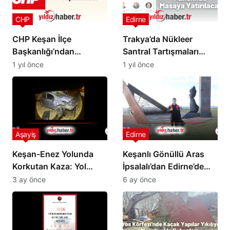
CHP
Edirne
CHP Keşan İlçe
Trakya’da Nükleer
Başkanlığı’ndan
Santral Tartışmaları
Kurultay Takvimi
Edirne Barosu’nun
1 yıl önce
1 yıl önce
Açıklaması
Panelinde Masaya
Yatırılacak
Aşayiş
Edirne
Keşan-Enez Yolunda
Keşanlı Gönüllü Aras
Korkutan Kaza: Yol
İpsalalı’dan Edirne’de
Çalışmaları Can
Örnek Çevre Temizliği
3 ay önce
6 ay önce
Yakmaya Devam Ediyor
Hareketi