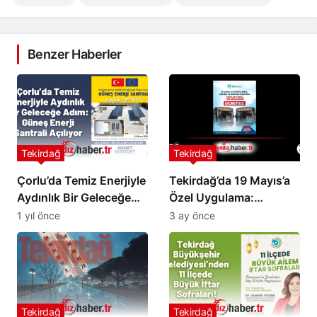
Benzer Haberler
Tekirdağ
Tekirdağ
Çorlu’da Temiz Enerjiyle
Tekirdağ’da 19 Mayıs’a
Aydınlık Bir Geleceğe
Özel Uygulama:
Adım: Güneş Enerji
TEKULAŞ’a Bağlı Tüm
1 yıl önce
3 ay önce
Santrali Açılıyor
Toplu Taşıma Araçları
Ücretsiz
Tekirdağ
Tekirdağ