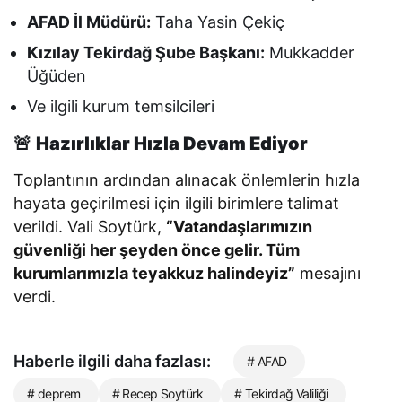
AFAD İl Müdürü:
Taha Yasin Çekiç
Kızılay Tekirdağ Şube Başkanı:
Mukkadder
Üğüden
Ve ilgili kurum temsilcileri
🚨
Hazırlıklar Hızla Devam Ediyor
Toplantının ardından alınacak önlemlerin hızla
hayata geçirilmesi için ilgili birimlere talimat
verildi. Vali Soytürk,
“Vatandaşlarımızın
güvenliği her şeyden önce gelir. Tüm
kurumlarımızla teyakkuz halindeyiz”
mesajını
verdi.
Haberle ilgili daha fazlası:
# AFAD
# deprem
# Recep Soytürk
# Tekirdağ Valiliği