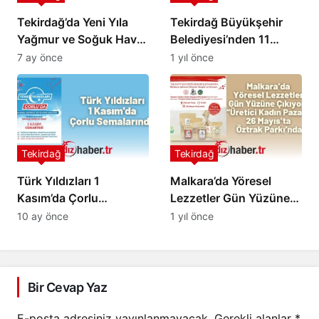
Tekirdağ’da Yeni Yıla
Tekirdağ Büyükşehir
Yağmur ve Soğuk Hava
Belediyesi’nden 11
Eşlik Edecek
İlçede Büyük İftar
7 ay önce
1 yıl önce
Sofraları!
Tekirdağ
Tekirdağ
Türk Yıldızları 1
Malkara’da Yöresel
Kasım’da Çorlu
Lezzetler Gün Yüzüne
Semalarında
Çıkıyor: “Üretici Kadın
10 ay önce
1 yıl önce
Pazarı” 26 Mayıs’ta
Öztrak Parkı’nda
Bir Cevap Yaz
E-posta adresiniz yayınlanmayacak.
Gerekli alanlar
*